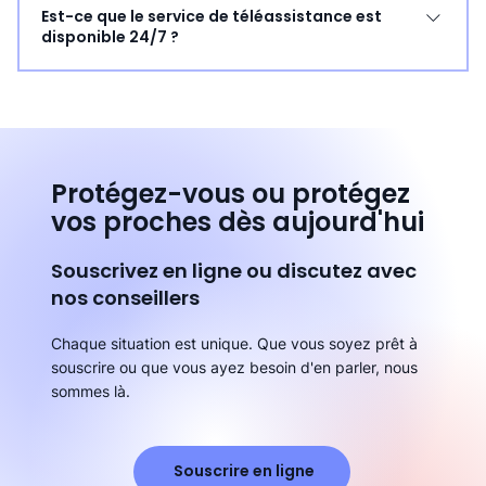
Est-ce que le service de téléassistance est
ou d'urgence médicale. Tranquillité d'esprit : Vos
ou qui ont besoin d'une tranquillité d'esprit. Pour
disponible 24/7 ?
proches seront rassurés de savoir que vous êtes en
bénéficier du crédit d'impôt, il est nécessaire de
sécurité. Simplicité d'utilisation : Dispositif facile à utiliser,
répondre aux critères d'éligibilité définis par le
Oui, notre service de téléassistance est disponible 24
même pour les personnes non habituées à la
gouvernement :
heures sur 24, 7 jours sur 7. Vous pouvez compter sur
technologie.
https://www.economie.gouv.fr/particuliers/gerer-mon-
nous à tout moment, jour et nuit.
argent/beneficier-daides-et-de-reductions-
dimpots/tout-savoir-sur-le-credit
Protégez-vous ou protégez
vos proches dès aujourd'hui
Souscrivez en ligne ou discutez avec
nos conseillers
Chaque situation est unique. Que vous soyez prêt à
souscrire ou que vous ayez besoin d'en parler, nous
sommes là.
Souscrire en ligne