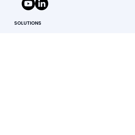
SOLUTIONS
Vue d'ensemble
Premium
Standard
Smart'assistance
Montre connectée
Memoria
Tarifs