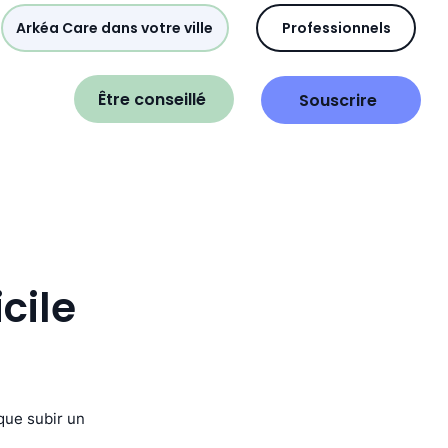
Arkéa Care dans votre ville
Professionnels
Être conseillé
Souscrire
cile
 que subir un