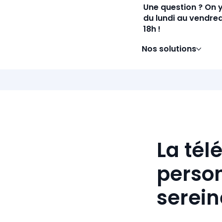
Une question ? On 
du lundi au vendred
18h !
Nos solutions
La tél
person
serei