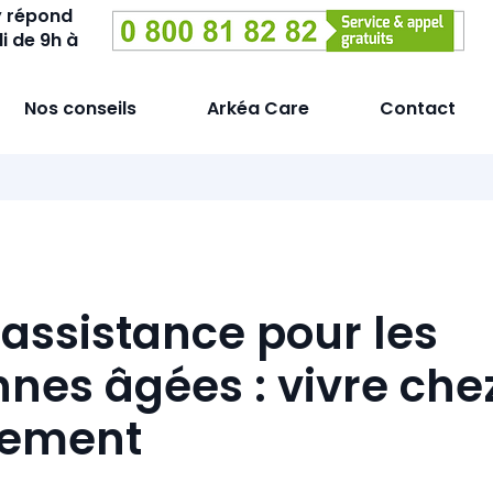
y répond
i de 9h à
Nos conseils
Arkéa Care
Contact
éassistance pour les
nes âgées : vivre chez
nement