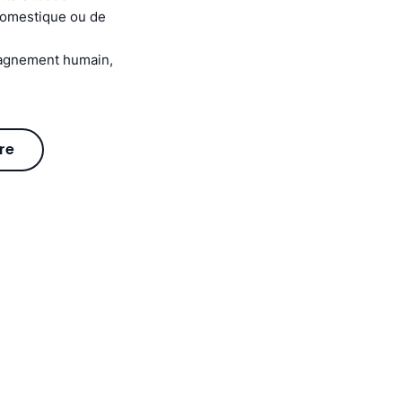
 domestique ou de
pagnement humain,
re