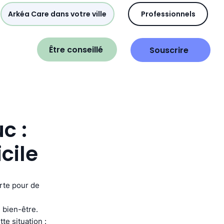
Arkéa Care dans votre ville
Professionnels
Être conseillé
Souscrire
c :
cile
orte pour de
 bien-être.
e situation :