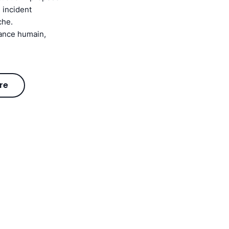
 incident
che.
tance humain,
re