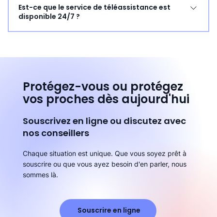
Est-ce que le service de téléassistance est
ou d'urgence médicale. Tranquillité d'esprit : Vos
ou qui ont besoin d'une tranquillité d'esprit. Pour
disponible 24/7 ?
proches seront rassurés de savoir que vous êtes en
bénéficier du crédit d'impôt, il est nécessaire de
sécurité. Simplicité d'utilisation : Dispositif facile à utiliser,
répondre aux critères d'éligibilité définis par le
Oui, notre service de téléassistance est disponible 24
même pour les personnes non habituées à la
gouvernement :
heures sur 24, 7 jours sur 7. Vous pouvez compter sur
technologie.
https://www.economie.gouv.fr/particuliers/gerer-mon-
nous à tout moment, jour et nuit.
argent/beneficier-daides-et-de-reductions-
dimpots/tout-savoir-sur-le-credit
Protégez-vous ou protégez
vos proches dès aujourd'hui
Souscrivez en ligne ou discutez avec
nos conseillers
Chaque situation est unique. Que vous soyez prêt à
souscrire ou que vous ayez besoin d'en parler, nous
sommes là.
Souscrire en ligne