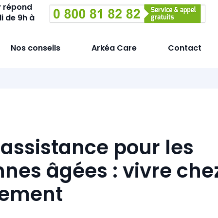
y répond
i de 9h à
Nos conseils
Arkéa Care
Contact
éassistance pour les
nes âgées : vivre chez
nement