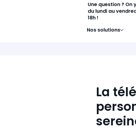
Une question ? On 
du lundi au vendred
18h !
Nos solutions
La tél
person
serei