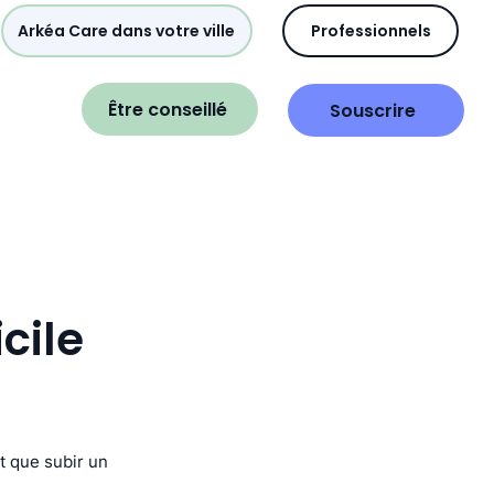
Arkéa Care dans votre ville
Professionnels
Être conseillé
Souscrire
cile
ôt que subir un