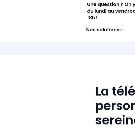
Une question ? On 
du lundi au vendred
18h !
Nos solutions
La tél
person
serei