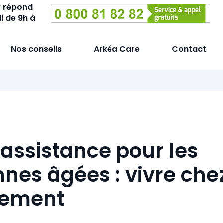
y répond
i de 9h à
Nos conseils
Arkéa Care
Contact
éassistance pour les
nes âgées : vivre chez
nement