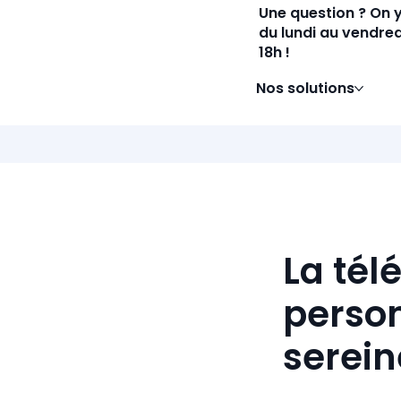
Une question ? On 
du lundi au vendred
18h !
Nos solutions
La tél
person
serei