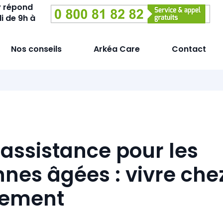
y répond
i de 9h à
Nos conseils
Arkéa Care
Contact
éassistance pour les
nes âgées : vivre chez
nement