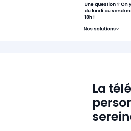
Une question ? On 
du lundi au vendred
18h !
Nos solutions
La tél
person
serei