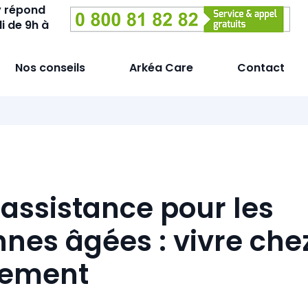
y répond
i de 9h à
Nos conseils
Arkéa Care
Contact
éassistance pour les
nes âgées : vivre chez
nement