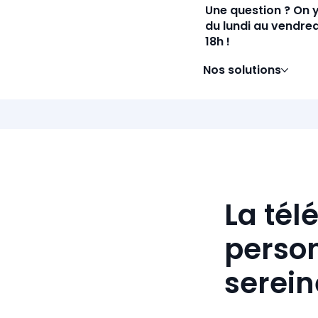
Une question ? On 
du lundi au vendred
18h !
Nos solutions
La tél
person
serei