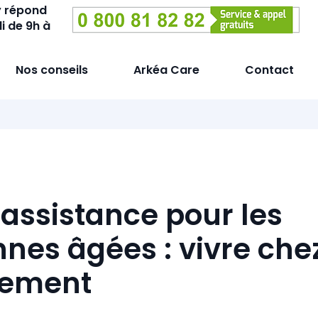
y répond
i de 9h à
Nos conseils
Arkéa Care
Contact
éassistance pour les
nes âgées : vivre chez
nement