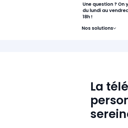
Une question ? On 
du lundi au vendred
18h !
Nos solutions
La tél
person
serei