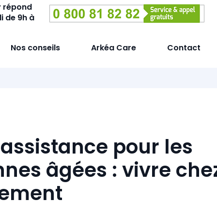
y répond
i de 9h à
Nos conseils
Arkéa Care
Contact
éassistance pour les
nes âgées : vivre chez
nement