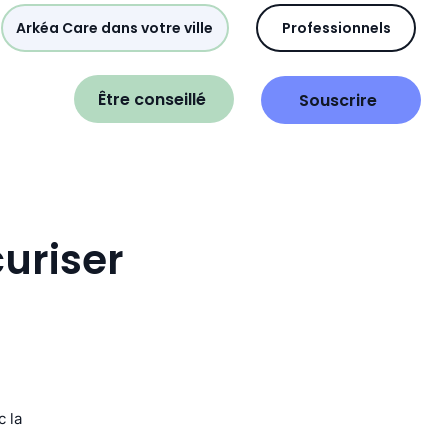
Arkéa Care dans votre ville
Professionnels
Être conseillé
Souscrire
curiser
c la