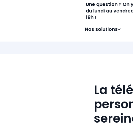
Une question ? On 
du lundi au vendred
18h !
Nos solutions
La tél
person
serei