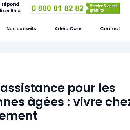
y répond
i de 9h à
Nos conseils
Arkéa Care
Contact
éassistance pour les
nes âgées : vivre chez
nement