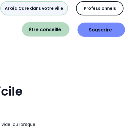
Arkéa Care dans votre ville
Professionnels
Être conseillé
Souscrire
cile
e vide, ou lorsque