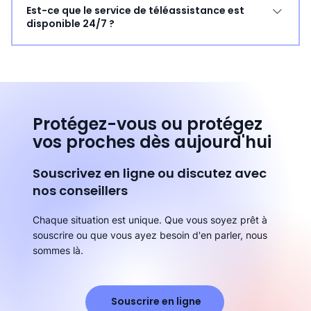
Est-ce que le service de téléassistance est
ou d'urgence médicale. Tranquillité d'esprit : Vos
ou qui ont besoin d'une tranquillité d'esprit. Pour
disponible 24/7 ?
proches seront rassurés de savoir que vous êtes en
bénéficier du crédit d'impôt, il est nécessaire de
sécurité. Simplicité d'utilisation : Dispositif facile à utiliser,
répondre aux critères d'éligibilité définis par le
Oui, notre service de téléassistance est disponible 24
même pour les personnes non habituées à la
gouvernement :
heures sur 24, 7 jours sur 7. Vous pouvez compter sur
technologie.
https://www.economie.gouv.fr/particuliers/gerer-mon-
nous à tout moment, jour et nuit.
argent/beneficier-daides-et-de-reductions-
dimpots/tout-savoir-sur-le-credit
Protégez-vous ou protégez
vos proches dès aujourd'hui
Souscrivez en ligne ou discutez avec
nos conseillers
Chaque situation est unique. Que vous soyez prêt à
souscrire ou que vous ayez besoin d'en parler, nous
sommes là.
Souscrire en ligne