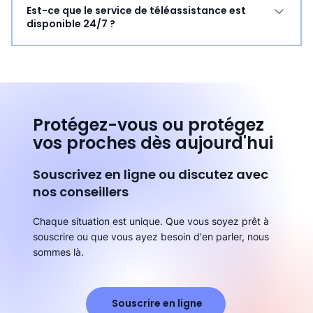
Est-ce que le service de téléassistance est
ou d'urgence médicale. Tranquillité d'esprit : Vos
ou qui ont besoin d'une tranquillité d'esprit. Pour
disponible 24/7 ?
proches seront rassurés de savoir que vous êtes en
bénéficier du crédit d'impôt, il est nécessaire de
sécurité. Simplicité d'utilisation : Dispositif facile à utiliser,
répondre aux critères d'éligibilité définis par le
Oui, notre service de téléassistance est disponible 24
même pour les personnes non habituées à la
gouvernement :
heures sur 24, 7 jours sur 7. Vous pouvez compter sur
technologie.
https://www.economie.gouv.fr/particuliers/gerer-mon-
nous à tout moment, jour et nuit.
argent/beneficier-daides-et-de-reductions-
dimpots/tout-savoir-sur-le-credit
Protégez-vous ou protégez
vos proches dès aujourd'hui
Souscrivez en ligne ou discutez avec
nos conseillers
Chaque situation est unique. Que vous soyez prêt à
souscrire ou que vous ayez besoin d'en parler, nous
sommes là.
Souscrire en ligne