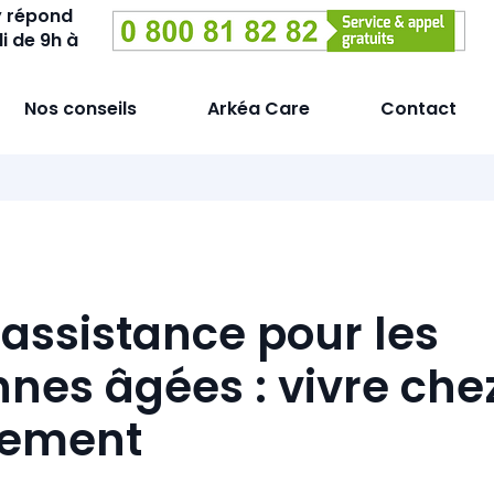
y répond
i de 9h à
Nos conseils
Arkéa Care
Contact
éassistance pour les
nes âgées : vivre chez
nement