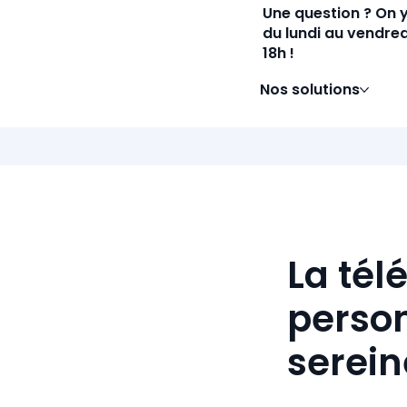
Une question ? On 
du lundi au vendred
18h !
Nos solutions
La tél
person
serei