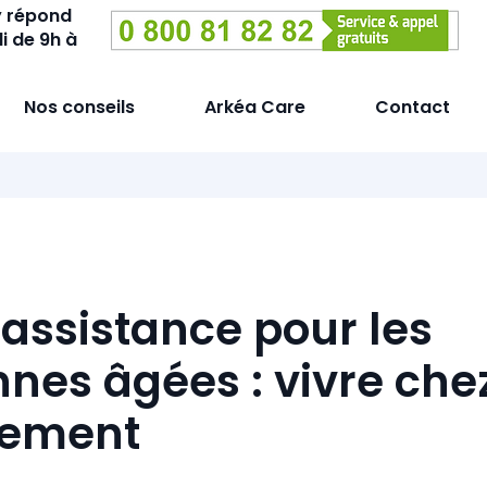
y répond
i de 9h à
Nos conseils
Arkéa Care
Contact
éassistance pour les
nes âgées : vivre chez
nement