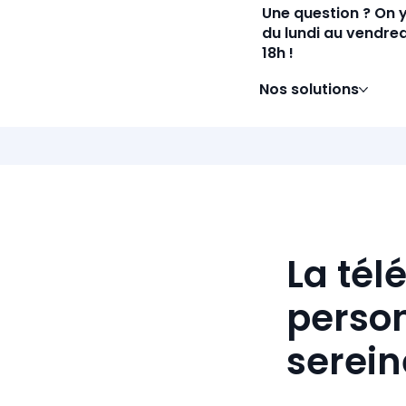
Une question ? On 
du lundi au vendred
18h !
Nos solutions
La tél
person
serei