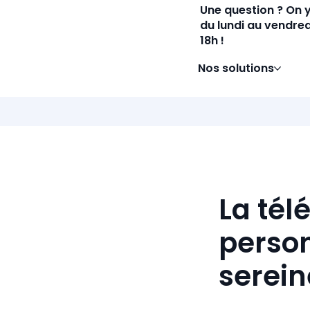
Une question ? On 
du lundi au vendred
18h !
Nos solutions
La tél
person
serei