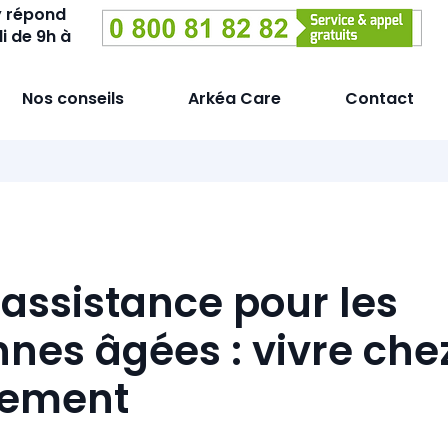
y répond
i de 9h à
Nos conseils
Arkéa Care
Contact
éassistance pour les
nes âgées : vivre chez
nement